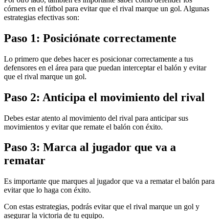
córners en el fútbol para evitar que el rival marque un gol. Algunas
estrategias efectivas son:
Paso 1: Posiciónate correctamente
Lo primero que debes hacer es posicionar correctamente a tus
defensores en el área para que puedan interceptar el balón y evitar
que el rival marque un gol.
Paso 2: Anticipa el movimiento del rival
Debes estar atento al movimiento del rival para anticipar sus
movimientos y evitar que remate el balón con éxito.
Paso 3: Marca al jugador que va a
rematar
Es importante que marques al jugador que va a rematar el balón para
evitar que lo haga con éxito.
Con estas estrategias, podrás evitar que el rival marque un gol y
asegurar la victoria de tu equipo.