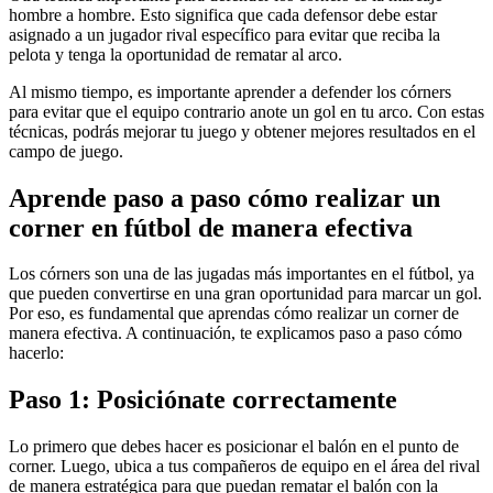
hombre a hombre. Esto significa que cada defensor debe estar
asignado a un jugador rival específico para evitar que reciba la
pelota y tenga la oportunidad de rematar al arco.
Al mismo tiempo, es importante aprender a defender los córners
para evitar que el equipo contrario anote un gol en tu arco. Con estas
técnicas, podrás mejorar tu juego y obtener mejores resultados en el
campo de juego.
Aprende paso a paso cómo realizar un
corner en fútbol de manera efectiva
Los córners son una de las jugadas más importantes en el fútbol, ya
que pueden convertirse en una gran oportunidad para marcar un gol.
Por eso, es fundamental que aprendas cómo realizar un corner de
manera efectiva. A continuación, te explicamos paso a paso cómo
hacerlo:
Paso 1: Posiciónate correctamente
Lo primero que debes hacer es posicionar el balón en el punto de
corner. Luego, ubica a tus compañeros de equipo en el área del rival
de manera estratégica para que puedan rematar el balón con la