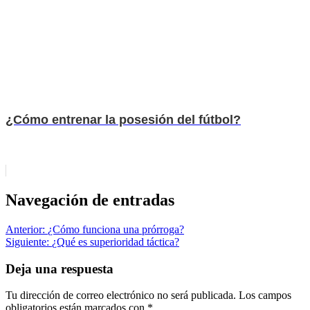
¿Cómo entrenar la posesión del fútbol?
Navegación de entradas
Anterior:
¿Cómo funciona una prórroga?
Siguiente:
¿Qué es superioridad táctica?
Deja una respuesta
Tu dirección de correo electrónico no será publicada.
Los campos
obligatorios están marcados con
*