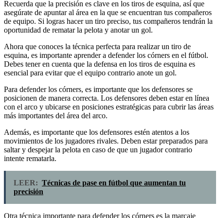
Recuerda que la precisión es clave en los tiros de esquina, así que
asegúrate de apuntar al área en la que se encuentran tus compañeros
de equipo. Si logras hacer un tiro preciso, tus compañeros tendrán la
oportunidad de rematar la pelota y anotar un gol.
Ahora que conoces la técnica perfecta para realizar un tiro de
esquina, es importante aprender a defender los córners en el fútbol.
Debes tener en cuenta que la defensa en los tiros de esquina es
esencial para evitar que el equipo contrario anote un gol.
Para defender los córners, es importante que los defensores se
posicionen de manera correcta. Los defensores deben estar en línea
con el arco y ubicarse en posiciones estratégicas para cubrir las áreas
más importantes del área del arco.
Además, es importante que los defensores estén atentos a los
movimientos de los jugadores rivales. Deben estar preparados para
saltar y despejar la pelota en caso de que un jugador contrario
intente rematarla.
LEER:
Técnicas de pase en fútbol que aumentan tu
precisión
Otra técnica importante para defender los córners es la marcaje