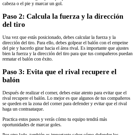
cabeza o el pie y marcar un gol.
Paso 2: Calcula la fuerza y la dirección
del tiro
Una vez que estás posicionado, debes calcular la fuerza y la
dirección del tiro. Para ello, debes golpear el balón con el empeine
del pie y hacerlo girar hacia el área rival. Es importante que ajustes
bien la fuerza y la dirección del tiro para que tus compañeros puedan
rematar el balón con éxito.
Paso 3: Evita que el rival recupere el
balón
Después de realizar el corner, debes estar atento para evitar que el
rival recupere el balón. Lo mejor es que algunos de tus compañeros
se queden en la zona del corner para defender y evitar que el rival
haga un contraataque.
Practica estos pasos y verás cómo tu equipo tendrá más
oportunidades de marcar goles.
Por otro lado, también es importante saber cómo defender los